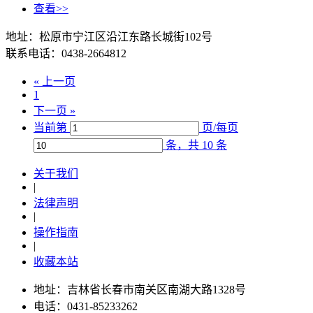
查看>>
地址：松原市宁江区沿江东路长城街102号
联系电话：0438-2664812
« 上一页
1
下一页 »
当前第
页/每页
条，共 10 条
关于我们
|
法律声明
|
操作指南
|
收藏本站
地址：吉林省长春市南关区南湖大路1328号
电话：0431-85233262