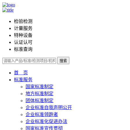
检验检测
计量服务
特种设备
认证认可
标准查询
搜索
首 页
标准服务
国家标准制定
地方标准制定
团体标准制定
企业标准自我声明公开
企业标准领跑者
企业标准化促进办法
国家标准宣传贯彻