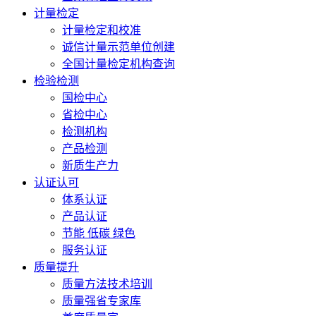
计量检定
计量检定和校准
诚信计量示范单位创建
全国计量检定机构查询
检验检测
国检中心
省检中心
检测机构
产品检测
新质生产力
认证认可
体系认证
产品认证
节能 低碳 绿色
服务认证
质量提升
质量方法技术培训
质量强省专家库