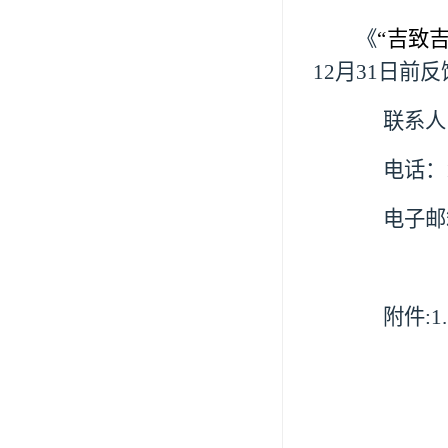
《
“吉致
12
月
31
日前反
联系人
电话：
电子邮
附件
:1.